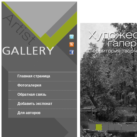
Главная страница
Фотогалерея
Обратная связь
Добавить экспонат
Для авторов
1
2
3
4
5
6
7