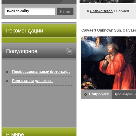
»
Облако тегов
» Calvaert
Рекомендации
Calvaert Unknown Sun. Calvaer
Популярное
Профессиональный фотограф:
искусство создавать снимки, ...
Рольставни для окон -
информация по покупке в
Подробнее
Просмотров: 
интернете ...
В мире