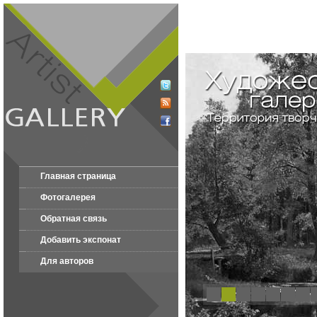
Главная страница
Фотогалерея
Обратная связь
Добавить экспонат
Для авторов
1
2
3
4
5
6
7