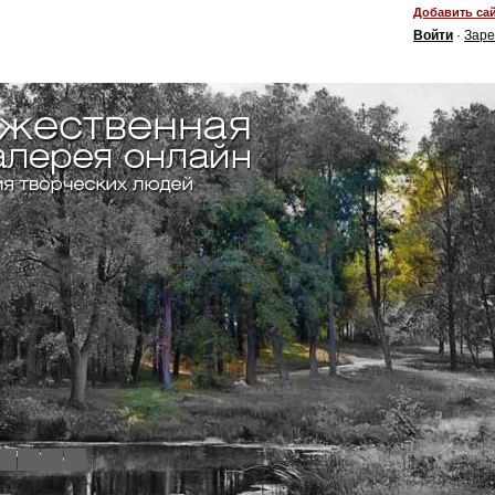
Добавить сай
Войти
·
Заре
4
5
6
7
8