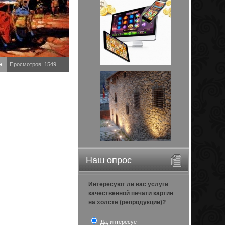
е
Просмотров: 1549
Наш опрос
Интересуют ли вас услуги
качественной печати картин
на холсте (репродукции)?
Да, интересует