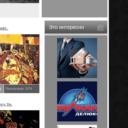
Это интересно
inEL-
ar&EveStar.
е
Просмотров: 1574
ncy, De.