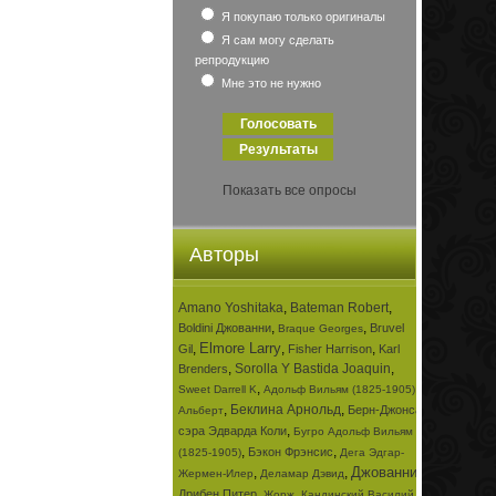
Я покупаю только оригиналы
Я сам могу сделать
репродукцию
Мне это не нужно
Показать все опросы
Авторы
Amano Yoshitaka
,
Bateman Robert
,
,
,
Boldini Джованни
Bruvel
Braque Georges
Elmore Larry
,
,
,
Gil
Fisher Harrison
Karl
,
Sorolla Y Bastida Joaquin
,
Brenders
,
,
Sweet Darrell K
Адольф Вильям (1825-1905)
,
Беклина Арнольд
,
Берн-Джонса
Альберт
,
сэра Эдварда Коли
Бугро Адольф Вильям
,
,
Бэкон Фрэнсис
(1825-1905)
Дега Эдгар-
Джованни
,
,
,
Жермен-Илер
Деламар Дэвид
,
,
Дрибен Питер
Жорж
Кандинский Василий