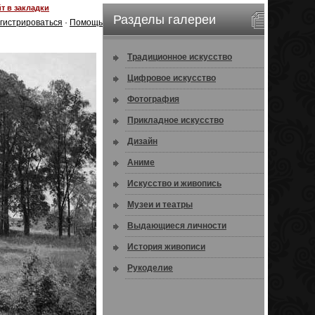
т в закладки
Разделы галереи
гистрироваться
·
Помощь
Традиционное искусство
Цифровое искусство
Фотография
Прикладное искусство
Дизайн
Аниме
Искусство и живопись
Музеи и театры
Выдающиеся личности
История живописи
Рукоделие