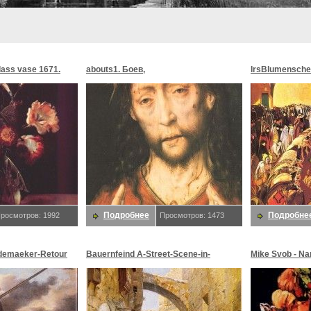
glass vase 1671.
abouts1. Боев,
lrsBlumensche
MoonMorningst
Blumenschein,
Подробнее
Подробне
росмотров: 1992
Просмотров: 1473
demaeker-Retour
Bauernfeind A-Street-Scene-in-
Mike Svob - Na
maeker,
Jerusalem-sj. Bauernfeind,