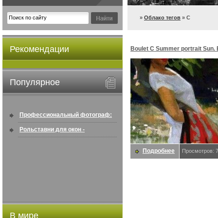
»
Облако тегов
» C
Рекомендации
Boulet C Summer portrait Sun.
Популярное
Профессиональный фотограф:
искусство создавать снимки, ...
Рольставни для окон -
информация по покупке в
Подробнее
Просмотров: 
интернете ...
В мире