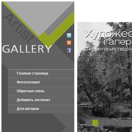
Главная страница
Фотогалерея
Обратная связь
Добавить экспонат
Для авторов
1
2
3
4
5
6
7