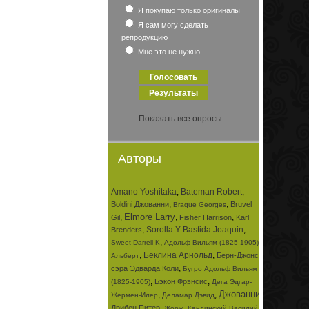
Я покупаю только оригиналы
Я сам могу сделать
репродукцию
Мне это не нужно
Показать все опросы
Авторы
Amano Yoshitaka
,
Bateman Robert
,
,
,
Boldini Джованни
Bruvel
Braque Georges
Elmore Larry
,
,
,
Gil
Fisher Harrison
Karl
,
Sorolla Y Bastida Joaquin
,
Brenders
,
,
Sweet Darrell K
Адольф Вильям (1825-1905)
,
Беклина Арнольд
,
Берн-Джонса
Альберт
,
сэра Эдварда Коли
Бугро Адольф Вильям
,
,
Бэкон Фрэнсис
(1825-1905)
Дега Эдгар-
Джованни
,
,
,
Жермен-Илер
Деламар Дэвид
,
,
Дрибен Питер
Жорж
Кандинский Василий