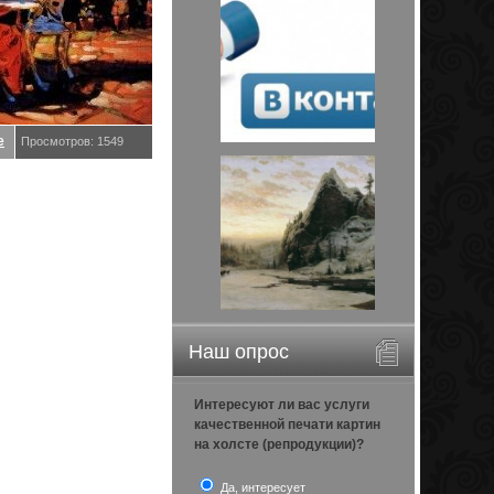
е
Просмотров: 1549
Наш опрос
Интересуют ли вас услуги
качественной печати картин
на холсте (репродукции)?
Да, интересует