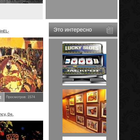
Это интересно
inEL-
ar&EveStar.
е
Просмотров: 1574
ncy, De.