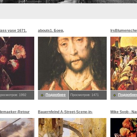
glass vase 1671.
abouts1. Боев,
lrsBlumensche
MoonMorningst
Blumenschein,
Подробнее
Подробне
росмотров: 1992
Просмотров: 1471
demaeker-Retour
Bauernfeind A-Street-Scene-in-
Mike Svob - Na
maeker,
Jerusalem-sj. Bauernfeind,