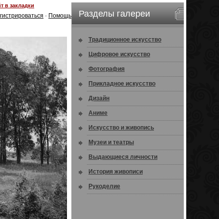
т в закладки
Разделы галереи
гистрироваться
·
Помощь
Традиционное искусство
Цифровое искусство
Фотография
Прикладное искусство
Дизайн
Аниме
Искусство и живопись
Музеи и театры
Выдающиеся личности
История живописи
Рукоделие