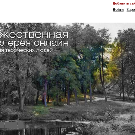
Добавить сай
Войти
·
Заре
4
5
6
7
8