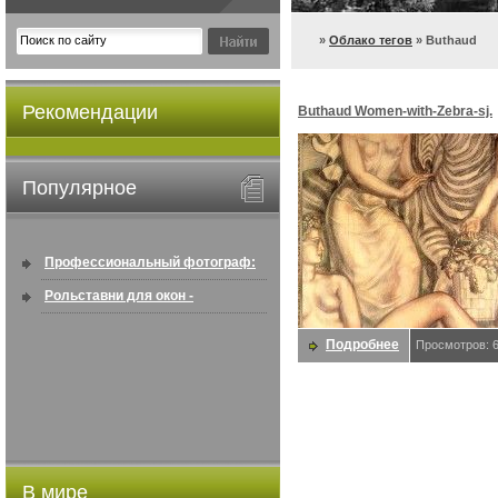
»
Облако тегов
» Buthaud
Рекомендации
Buthaud Women-with-Zebra-sj.
Buthaud
Популярное
Профессиональный фотограф:
искусство создавать снимки, ...
Рольставни для окон -
информация по покупке в
Подробнее
Просмотров: 
интернете ...
В мире