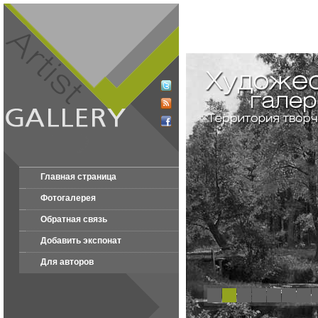
Главная страница
Фотогалерея
Обратная связь
Добавить экспонат
Для авторов
1
2
3
4
5
6
7