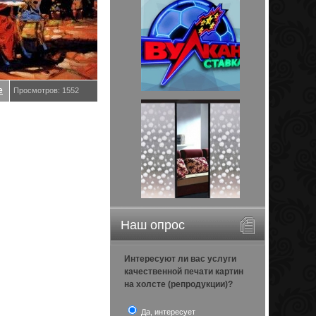
е
Просмотров: 1552
Наш опрос
Интересуют ли вас услуги
качественной печати картин
на холсте (репродукции)?
Да, интересует