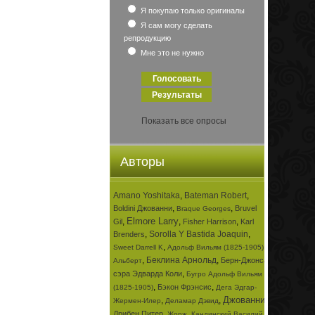
Я покупаю только оригиналы
Я сам могу сделать
репродукцию
Мне это не нужно
Показать все опросы
Авторы
Amano Yoshitaka
,
Bateman Robert
,
,
,
Boldini Джованни
Bruvel
Braque Georges
Elmore Larry
,
,
,
Gil
Fisher Harrison
Karl
,
Sorolla Y Bastida Joaquin
,
Brenders
,
,
Sweet Darrell K
Адольф Вильям (1825-1905)
,
Беклина Арнольд
,
Берн-Джонса
Альберт
,
сэра Эдварда Коли
Бугро Адольф Вильям
,
,
Бэкон Фрэнсис
(1825-1905)
Дега Эдгар-
Джованни
,
,
,
Жермен-Илер
Деламар Дэвид
,
,
Дрибен Питер
Жорж
Кандинский Василий