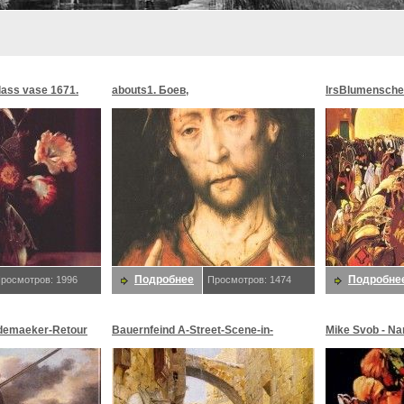
glass vase 1671.
abouts1. Боев,
lrsBlumensche
MoonMorningst
Blumenschein,
Подробнее
Подробне
росмотров: 1996
Просмотров: 1474
demaeker-Retour
Bauernfeind A-Street-Scene-in-
Mike Svob - Na
maeker,
Jerusalem-sj. Bauernfeind,