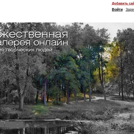
Добавить сай
Войти
·
Заре
4
5
6
7
8