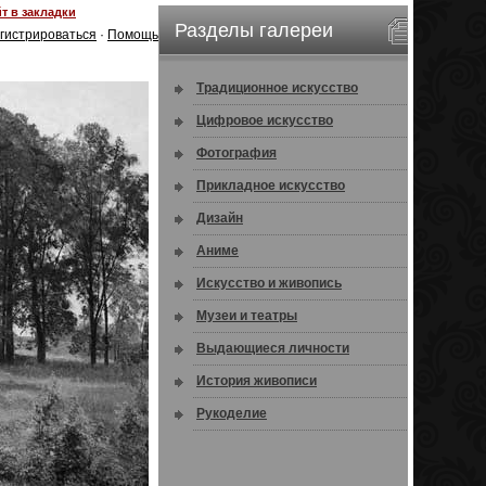
т в закладки
Разделы галереи
гистрироваться
·
Помощь
Традиционное искусство
Цифровое искусство
Фотография
Прикладное искусство
Дизайн
Аниме
Искусство и живопись
Музеи и театры
Выдающиеся личности
История живописи
Рукоделие