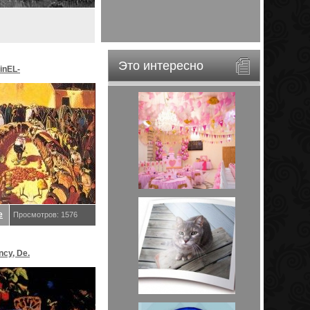
Это интересно
inEL-
ar&EveStar.
е
Просмотров: 1576
ncy, De.