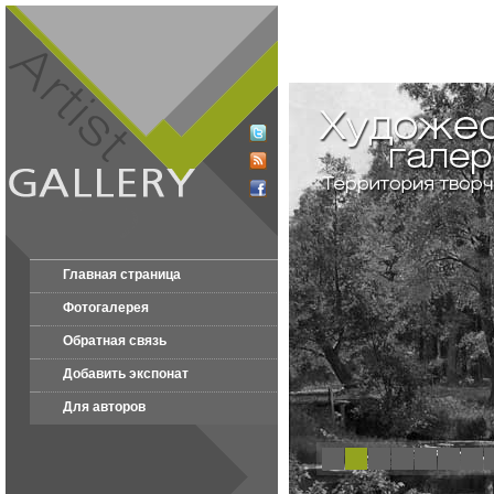
Главная страница
Фотогалерея
Обратная связь
Добавить экспонат
Для авторов
1
2
3
4
5
6
7