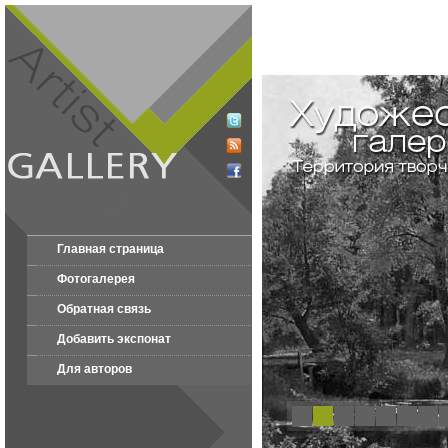
Главная страница
Фотогалерея
Обратная связь
Добавить экспонат
Для авторов
1
2
3
4
5
6
7