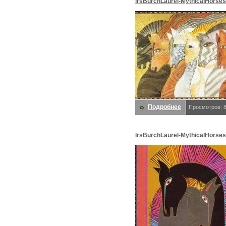
lrsBurchLaurel-MythicalHorses
Burch, Laurel
Подробнее
Просмотров: 
lrsBurchLaurel-MythicalHorses
Burch, Laurel