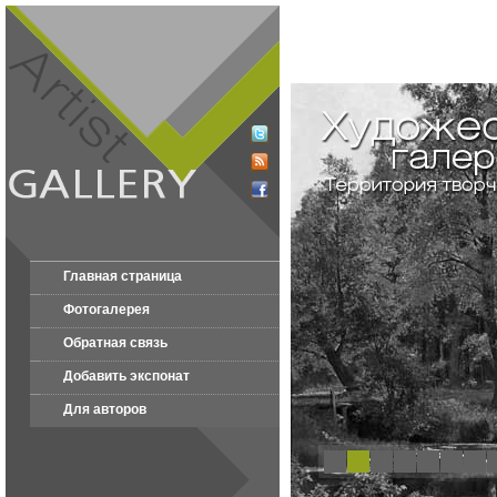
Главная страница
Фотогалерея
Обратная связь
Добавить экспонат
Для авторов
1
2
3
4
5
6
7