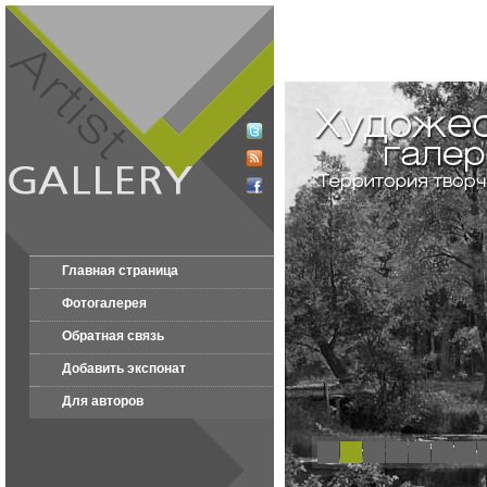
Главная страница
Фотогалерея
Обратная связь
Добавить экспонат
Для авторов
1
2
3
4
5
6
7