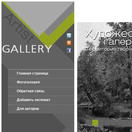
Главная страница
Фотогалерея
Обратная связь
Добавить экспонат
Для авторов
1
2
3
4
5
6
7