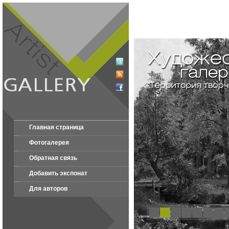
Главная страница
Фотогалерея
Обратная связь
Добавить экспонат
Для авторов
1
2
3
4
5
6
7