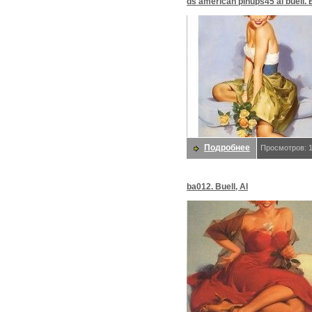
ds american pinups45 al buell. B
Подробнее
Просмотров: 
ba012. Buell, Al