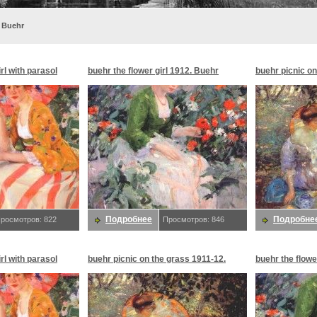
 Buehr
rl with parasol
buehr the flower girl 1912. Buehr
buehr picnic on
Buehr
Подробнее
Подробне
росмотров: 822
Просмотров: 846
rl with parasol
buehr picnic on the grass 1911-12.
buehr the flowe
Buehr