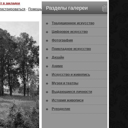
т в закладки
Разделы галереи
гистрироваться
·
Помощь
Традиционное искусство
Цифровое искусство
Фотография
Прикладное искусство
Дизайн
Аниме
Искусство и живопись
Музеи и театры
Выдающиеся личности
История живописи
Рукоделие