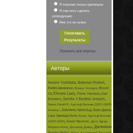
Я покупаю только оригиналы
Я сам могу сделать
репродукцию
Мне это не нужно
Показать все опросы
Авторы
Amano Yoshitaka
,
Bateman Robert
,
,
,
Boldini Джованни
Bruvel
Braque Georges
Elmore Larry
,
,
,
Gil
Fisher Harrison
Karl
,
Sorolla Y Bastida Joaquin
,
Brenders
,
,
Sweet Darrell K
Адольф Вильям (1825-1905)
,
Беклина Арнольд
,
Берн-Джонса
Альберт
,
сэра Эдварда Коли
Бугро Адольф Вильям
,
,
Бэкон Фрэнсис
(1825-1905)
Дега Эдгар-
Джованни
,
,
,
Жермен-Илер
Деламар Дэвид
,
,
Дрибен Питер
Жорж
Кандинский Василий