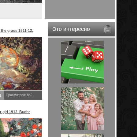
Это интересно
 the grass 1911-12.
е
Просмотров: 862
r girl 1912. Buehr