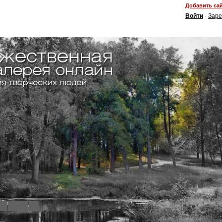
Добавить сай
Войти
·
Заре
4
5
6
7
8