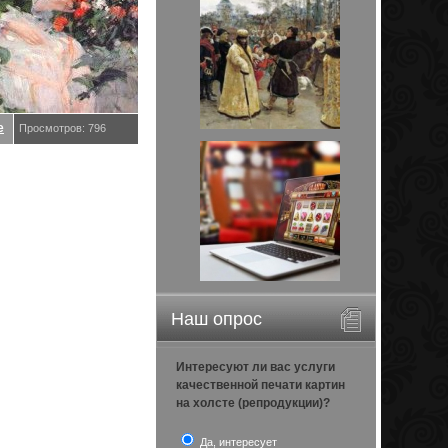
е
Просмотров: 796
Наш опрос
Интересуют ли вас услуги
качественной печати картин
на холсте (репродукции)?
Да, интересует