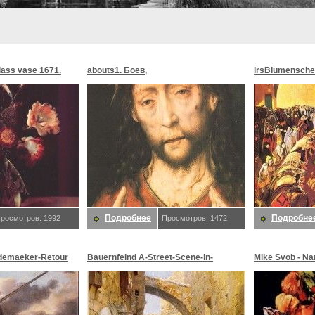
glass vase 1671.
abouts1. Боев,
lrsBlumensche
MoonMorningst
Blumenschein,
Подробнее
Подробне
росмотров: 1992
Просмотров: 1472
demaeker-Retour
Bauernfeind A-Street-Scene-in-
Mike Svob - Na
maeker,
Jerusalem-sj. Bauernfeind,