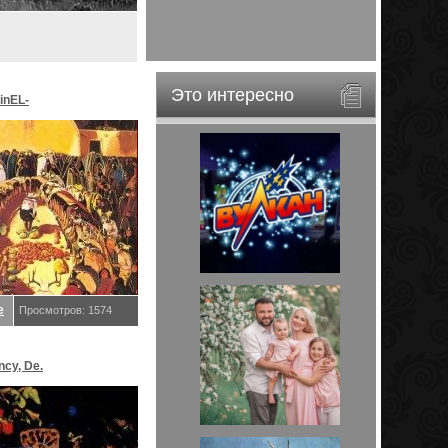
Это интересно
inEL-
ar&EveStar.
е
Просмотров: 1574
ncy, De.