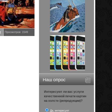
е
Просмотров: 1549
Наш опрос
Интересуют ли вас услуги
качественной печати картин
на холсте (репродукции)?
Да, интересует