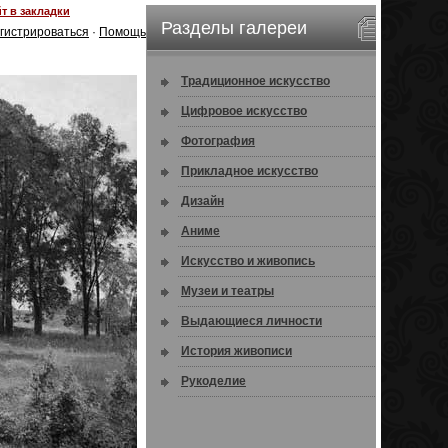
т в закладки
Разделы галереи
гистрироваться
·
Помощь
Традиционное искусство
Цифровое искусство
Фотография
Прикладное искусство
Дизайн
Аниме
Искусство и живопись
Музеи и театры
Выдающиеся личности
История живописи
Рукоделие