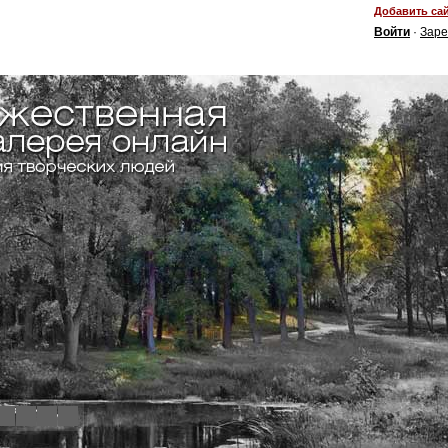
Добавить сай
Войти
·
Заре
4
5
6
7
8