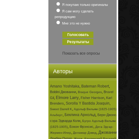
Я покупаю только оригиналы
Я сам могу сделать
репродукцию
Мне это не нужно
Показать все опросы
Авторы
Amano Yoshitaka
,
Bateman Robert
,
,
,
Boldini Джованни
Bruvel
Braque Georges
Elmore Larry
,
,
,
Gil
Fisher Harrison
Karl
,
Sorolla Y Bastida Joaquin
,
Brenders
,
,
Sweet Darrell K
Адольф Вильям (1825-1905)
,
Беклина Арнольд
,
Берн-Джонса
Альберт
,
сэра Эдварда Коли
Бугро Адольф Вильям
,
,
Бэкон Фрэнсис
(1825-1905)
Дега Эдгар-
Джованни
,
,
,
Жермен-Илер
Деламар Дэвид
,
,
Дрибен Питер
Жорж
Кандинский Василий