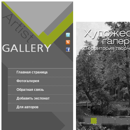
Главная страница
Фотогалерея
Обратная связь
Добавить экспонат
Для авторов
1
2
3
4
5
6
7