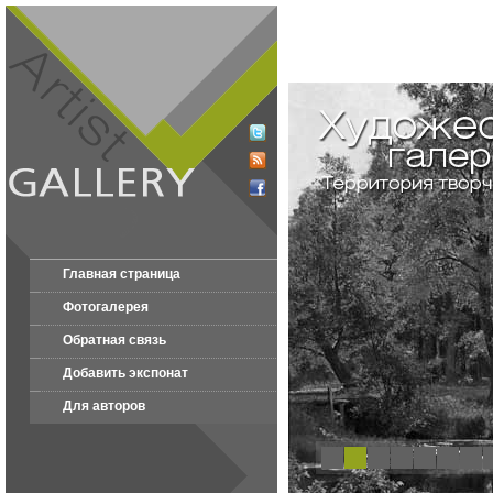
Главная страница
Фотогалерея
Обратная связь
Добавить экспонат
Для авторов
1
2
3
4
5
6
7