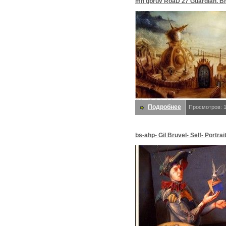
mh gbruv RoaD 27 Guardian. Br
Gil
Подробнее
Просмотров: 
bs-ahp- Gil Bruvel- Self- Portrai
An Angel. Bruvel, Gil