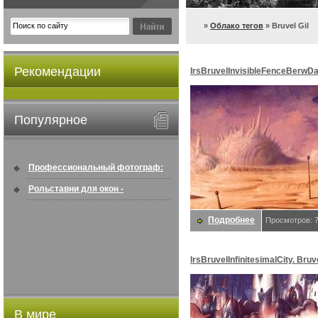
»
Облако тегов
» Bruvel Gil
Рекомендации
lrsBruvelInvisibleFenceBerwDa
Bruvel, Gil
Популярное
Профессиональный фотограф:
искусство создавать снимки, ...
Рольставни для окон -
информация по покупке в
Подробнее
Просмотров: 
интернете ...
lrsBruvelInfinitesimalCity. Bruve
В мире