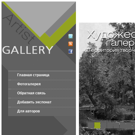
Главная страница
Фотогалерея
Обратная связь
Добавить экспонат
Для авторов
1
2
3
4
5
6
7