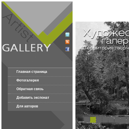
Главная страница
Фотогалерея
Обратная связь
Добавить экспонат
Для авторов
1
2
3
4
5
6
7