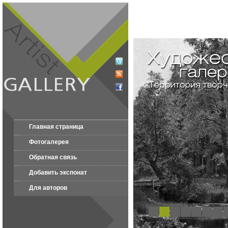
Главная страница
Фотогалерея
Обратная связь
Добавить экспонат
Для авторов
1
2
3
4
5
6
7