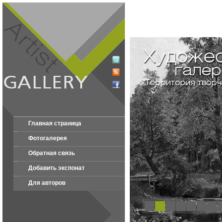
Главная страница
Фотогалерея
Обратная связь
Добавить экспонат
Для авторов
1
2
3
4
5
6
7