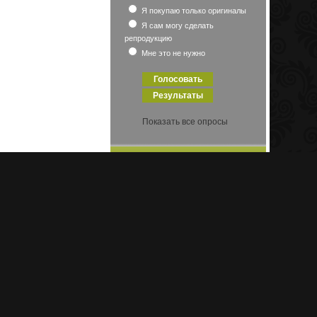
Я покупаю только оригиналы
Я сам могу сделать
репродукцию
Мне это не нужно
Показать все опросы
Авторы
Amano Yoshitaka
,
Bateman Robert
,
,
,
Boldini Джованни
Bruvel
Braque Georges
Elmore Larry
,
,
,
Gil
Fisher Harrison
Karl
,
Sorolla Y Bastida Joaquin
,
Brenders
,
,
Sweet Darrell K
Адольф Вильям (1825-1905)
,
Беклина Арнольд
,
Берн-Джонса
Альберт
,
сэра Эдварда Коли
Бугро Адольф Вильям
,
,
Бэкон Фрэнсис
(1825-1905)
Дега Эдгар-
Джованни
,
,
,
Жермен-Илер
Деламар Дэвид
,
,
Дрибен Питер
Жорж
Кандинский Василий