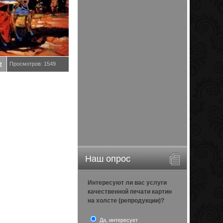
е
Просмотров: 1549
Наш опрос
Интересуют ли вас услуги
качественной печати картин
на холсте (репродукции)?
Да, интересует