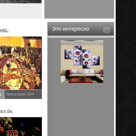
Это интересно
inEL-
ar&EveStar.
е
Просмотров: 1574
ncy, De.