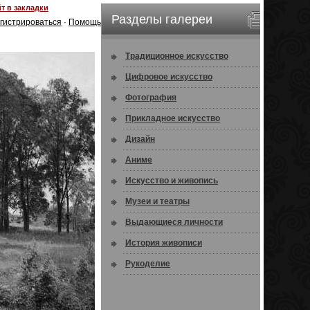
т в закладки
Разделы галереи
гистрироваться
·
Помощь
Традиционное искусство
Цифровое искусство
Фотография
Прикладное искусство
Дизайн
Аниме
Искусство и живопись
Музеи и театры
Выдающиеся личности
История живописи
Рукоделие