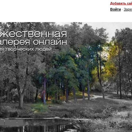
Добавить сай
Войти
·
Заре
4
5
6
7
8