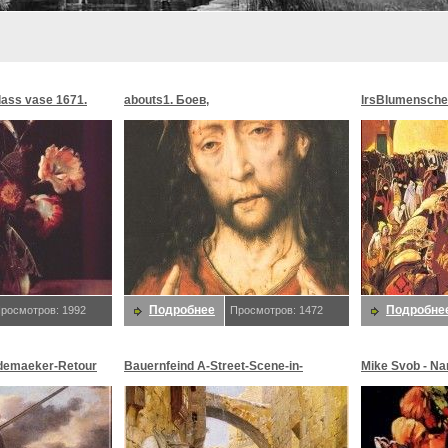
glass vase 1671.
abouts1. Боев,
lrsBlumensche
MoonMorningst
Blumenschein,
Подробнее
Подробне
росмотров: 1992
Просмотров: 1472
demaeker-Retour
Bauernfeind A-Street-Scene-in-
Mike Svob - Na
maeker,
Jerusalem-sj. Bauernfeind,