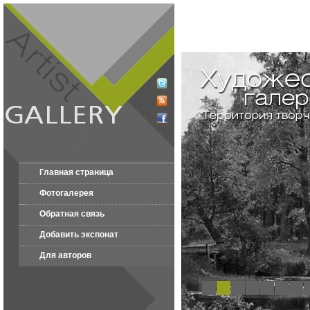
Главная страница
Фотогалерея
Обратная связь
Добавить экспонат
Для авторов
1
2
3
4
5
6
7