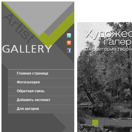
Главная страница
Фотогалерея
Обратная связь
Добавить экспонат
Для авторов
1
2
3
4
5
6
7