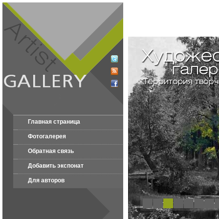
Главная страница
Фотогалерея
Обратная связь
Добавить экспонат
Для авторов
1
2
3
4
5
6
7