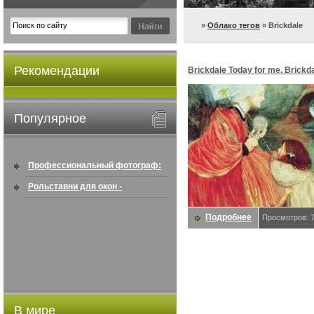
»
Облако тегов
» Brickdale
Рекомендации
Brickdale Today for me. Brickd
Популярное
Профессиональный фотограф:
искусство создавать снимки, ...
Рольставни для окон -
информация по покупке в
Подробнее
Просмотров: 
интернете ...
В мире