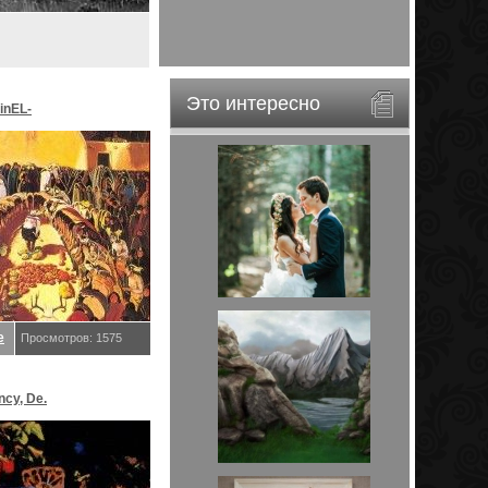
Это интересно
inEL-
ar&EveStar.
е
Просмотров: 1575
ncy, De.