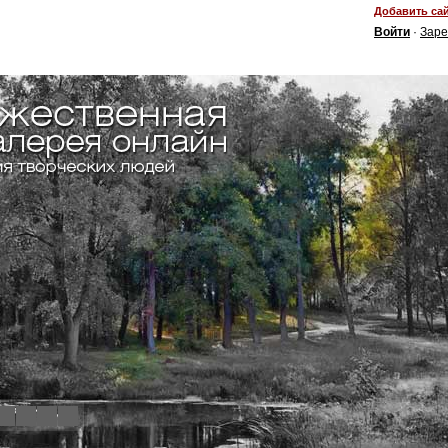
Добавить сай
Войти
·
Заре
4
5
6
7
8