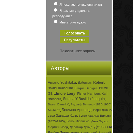
Я покупаю только оригиналы
Я сам могу сделать
репродукцию
Мне это не нужно
Показать все опросы
Авторы
Amano Yoshitaka
,
Bateman Robert
,
,
,
Boldini Джованни
Bruvel
Braque Georges
Elmore Larry
,
,
,
Gil
Fisher Harrison
Karl
,
Sorolla Y Bastida Joaquin
,
Brenders
,
,
Sweet Darrell K
Адольф Вильям (1825-1905)
,
Беклина Арнольд
,
Берн-Джонса
Альберт
,
сэра Эдварда Коли
Бугро Адольф Вильям
,
,
Бэкон Фрэнсис
(1825-1905)
Дега Эдгар-
Джованни
,
,
,
Жермен-Илер
Деламар Дэвид
,
,
Дрибен Питер
Жорж
Кандинский Василий