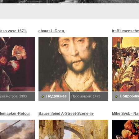
glass vase 1671.
abouts1. Боев,
lrsBlumensche
MoonMorningst
Blumenschein,
Подробнее
Подробне
росмотров: 1993
Просмотров: 1473
demaeker-Retour
Bauernfeind A-Street-Scene-in-
Mike Svob - Na
maeker,
Jerusalem-sj. Bauernfeind,