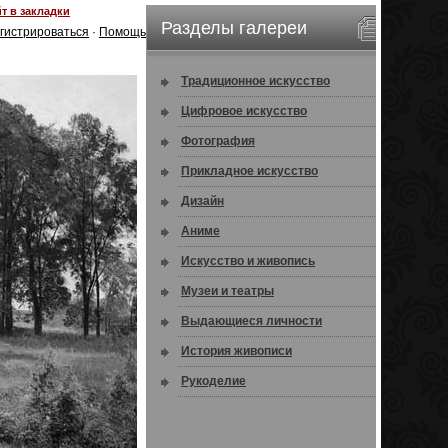
т в закладки
Разделы галереи
гистрироваться
·
Помощь
Традиционное искусство
Цифровое искусство
Фотография
Прикладное искусство
Дизайн
Аниме
Искусство и живопись
Музеи и театры
Выдающиеся личности
История живописи
Рукоделие