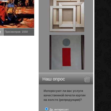
е
Просмотров: 1550
Наш опрос
Интересуют ли вас услуги
качественной печати картин
на холсте (репродукции)?
Да, интересует