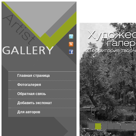
Главная страница
Фотогалерея
Обратная связь
Добавить экспонат
Для авторов
1
2
3
4
5
6
7