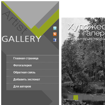
Главная страница
Фотогалерея
Обратная связь
Добавить экспонат
Для авторов
1
2
3
4
5
6
7