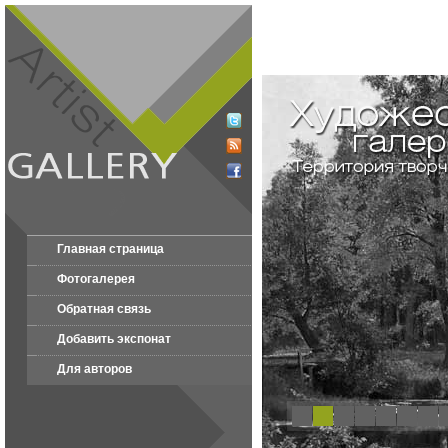
Главная страница
Фотогалерея
Обратная связь
Добавить экспонат
Для авторов
1
2
3
4
5
6
7