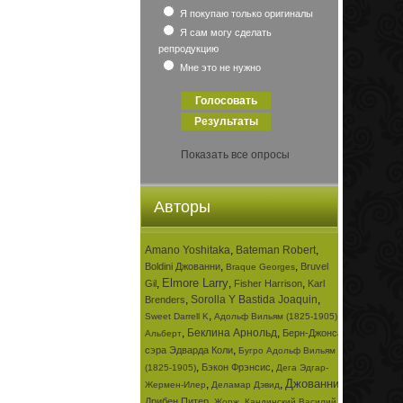
Я покупаю только оригиналы
Я сам могу сделать
репродукцию
Мне это не нужно
Показать все опросы
Авторы
Amano Yoshitaka
,
Bateman Robert
,
,
,
Boldini Джованни
Bruvel
Braque Georges
Elmore Larry
,
,
,
Gil
Fisher Harrison
Karl
,
Sorolla Y Bastida Joaquin
,
Brenders
,
,
Sweet Darrell K
Адольф Вильям (1825-1905)
,
Беклина Арнольд
,
Берн-Джонса
Альберт
,
сэра Эдварда Коли
Бугро Адольф Вильям
,
,
Бэкон Фрэнсис
(1825-1905)
Дега Эдгар-
Джованни
,
,
,
Жермен-Илер
Деламар Дэвид
,
,
Дрибен Питер
Жорж
Кандинский Василий