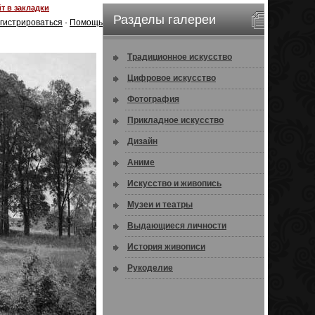
т в закладки
Разделы галереи
гистрироваться
·
Помощь
Традиционное искусство
Цифровое искусство
Фотография
Прикладное искусство
Дизайн
Аниме
Искусство и живопись
Музеи и театры
Выдающиеся личности
История живописи
Рукоделие