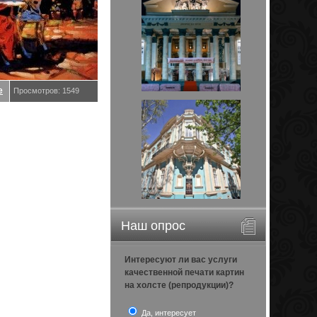
е
Просмотров: 1549
Наш опрос
Интересуют ли вас услуги
качественной печати картин
на холсте (репродукции)?
Да, интересует