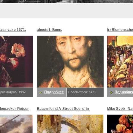
glass vase 1671.
abouts1. Боев,
lrsBlumensche
MoonMorningst
Blumenschein,
Подробнее
Подробне
росмотров: 1992
Просмотров: 1471
demaeker-Retour
Bauernfeind A-Street-Scene-in-
Mike Svob - Na
maeker,
Jerusalem-sj. Bauernfeind,