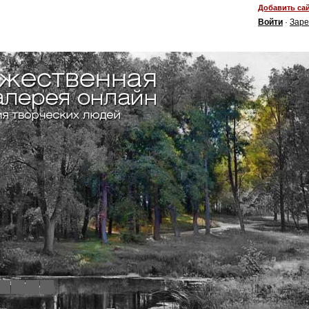
Добавить сай
Войти
·
Заре
4
5
6
7
8