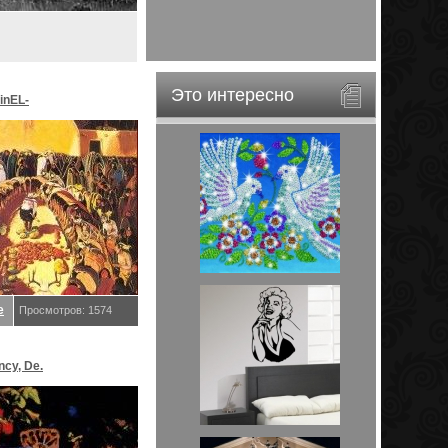
Это интересно
inEL-
ar&EveStar.
е
Просмотров: 1574
ncy, De.