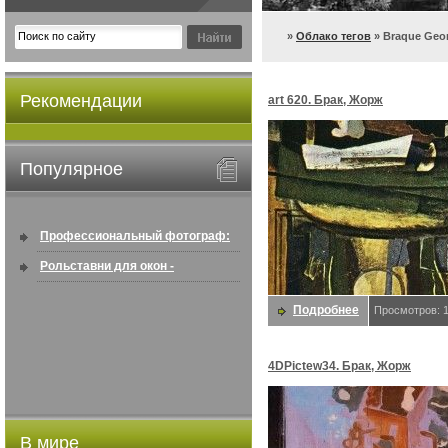
»
Облако тегов
» Braque Geo
Рекомендации
art 620. Брак, Жорж
Популярное
Профессиональный фотограф:
искусство создавать снимки, ...
Рольставни для окон -
информация по покупке в
Подробнее
Просмотров: 
интернете ...
4DPictew34. Брак, Жорж
В мире