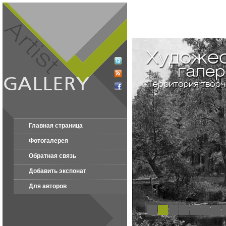
Главная страница
Фотогалерея
Обратная связь
Добавить экспонат
Для авторов
1
2
3
4
5
6
7