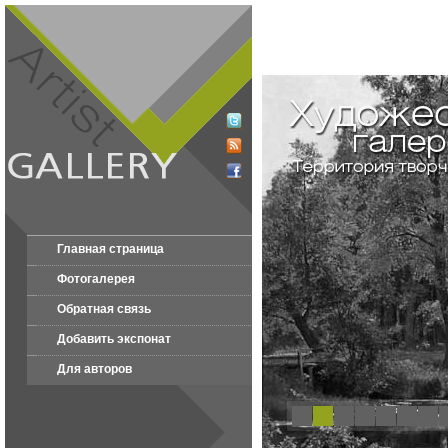
Главная страница
Фотогалерея
Обратная связь
Добавить экспонат
Для авторов
1
2
3
4
5
6
7