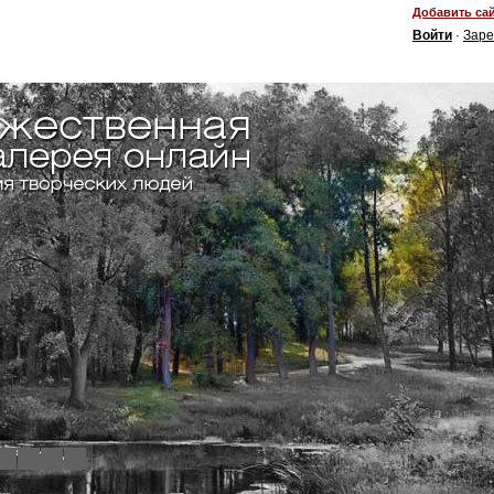
Добавить сай
Войти
·
Заре
4
5
6
7
8