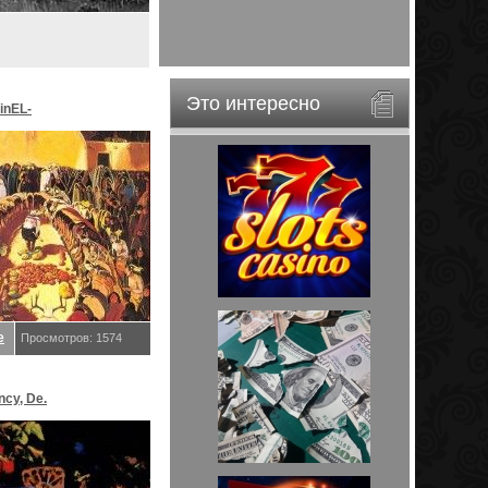
Это интересно
inEL-
ar&EveStar.
е
Просмотров: 1574
ncy, De.