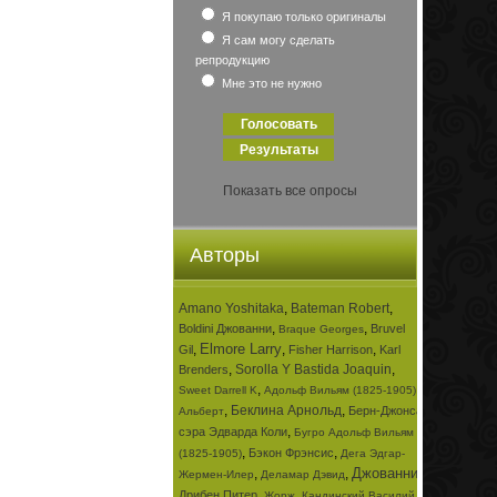
Я покупаю только оригиналы
Я сам могу сделать
репродукцию
Мне это не нужно
Показать все опросы
Авторы
Amano Yoshitaka
,
Bateman Robert
,
,
,
Boldini Джованни
Bruvel
Braque Georges
Elmore Larry
,
,
,
Gil
Fisher Harrison
Karl
,
Sorolla Y Bastida Joaquin
,
Brenders
,
,
Sweet Darrell K
Адольф Вильям (1825-1905)
,
Беклина Арнольд
,
Берн-Джонса
Альберт
,
сэра Эдварда Коли
Бугро Адольф Вильям
,
,
Бэкон Фрэнсис
(1825-1905)
Дега Эдгар-
Джованни
,
,
,
Жермен-Илер
Деламар Дэвид
,
,
Дрибен Питер
Жорж
Кандинский Василий