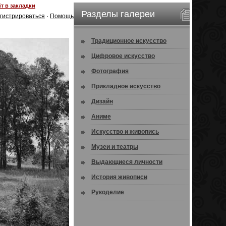
т в закладки
Разделы галереи
гистрироваться
·
Помощь
Традиционное искусство
Цифровое искусство
Фотография
Прикладное искусство
Дизайн
Аниме
Искусство и живопись
Музеи и театры
Выдающиеся личности
История живописи
Рукоделие