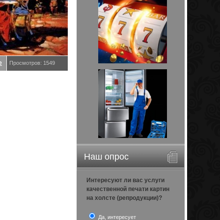
е
Просмотров: 1549
Наш опрос
Интересуют ли вас услуги
качественной печати картин
на холсте (репродукции)?
Да, интересует