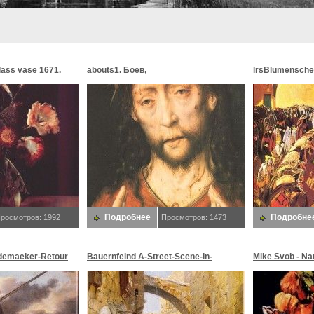
glass vase 1671.
abouts1. Боев,
lrsBlumensche
MoonMorningst
Blumenschein,
Подробнее
Подробне
росмотров: 1992
Просмотров: 1473
demaeker-Retour
Bauernfeind A-Street-Scene-in-
Mike Svob - Na
maeker,
Jerusalem-sj. Bauernfeind,