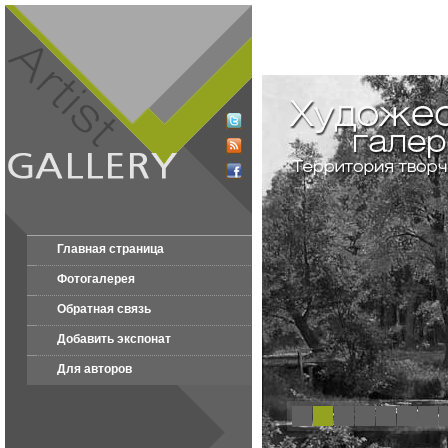
Главная страница
Фотогалерея
Обратная связь
Добавить экспонат
Для авторов
1
2
3
4
5
6
7