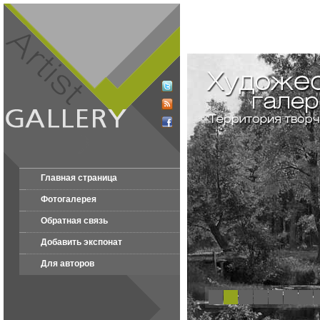
Главная страница
Фотогалерея
Обратная связь
Добавить экспонат
Для авторов
1
2
3
4
5
6
7