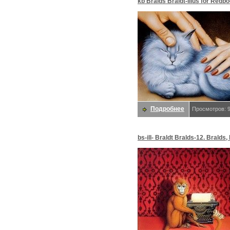
kb Bralds Braldt-Illus for Redbo
Bralds, Braldt
Подробнее
Просмотров: 
bs-ill- Braldt Bralds-12. Bralds,