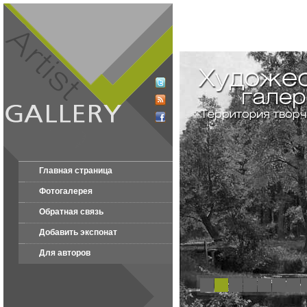
Главная страница
Фотогалерея
Обратная связь
Добавить экспонат
Для авторов
1
2
3
4
5
6
7