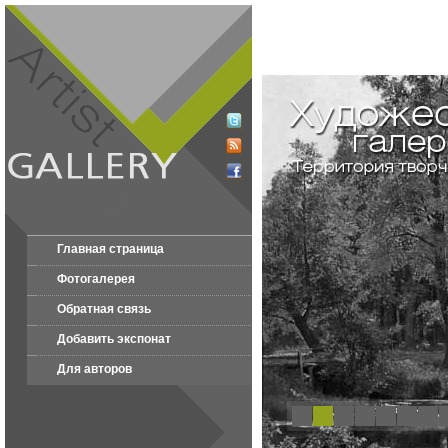
Главная страница
Фотогалерея
Обратная связь
Добавить экспонат
Для авторов
1
2
3
4
5
6
7