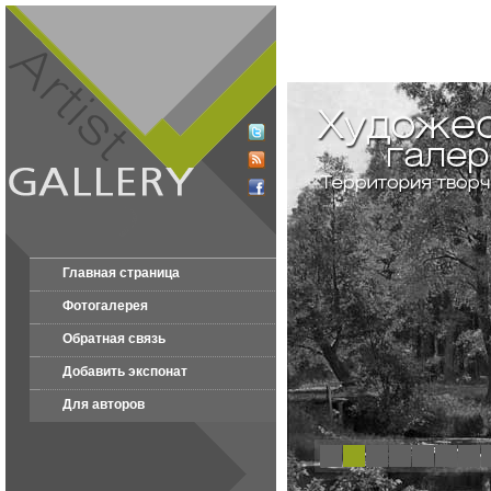
Главная страница
Фотогалерея
Обратная связь
Добавить экспонат
Для авторов
1
2
3
4
5
6
7