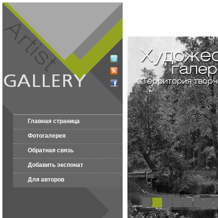
Главная страница
Фотогалерея
Обратная связь
Добавить экспонат
Для авторов
1
2
3
4
5
6
7