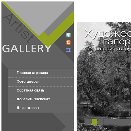
Главная страница
Фотогалерея
Обратная связь
Добавить экспонат
Для авторов
1
2
3
4
5
6
7