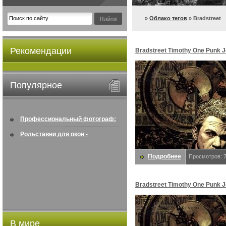
»
Облако тегов
» Bradstreet
Рекомендации
Bradstreet Timothy One Punk 
Sp9). Bradstreet
Популярное
Профессиональный фотограф:
искусство создавать снимки, ...
Рольставни для окон -
информация по покупке в
Подробнее
Просмотров: 
интернете ...
Bradstreet Timothy One Punk 
Sp9). Bradstreet
В мире