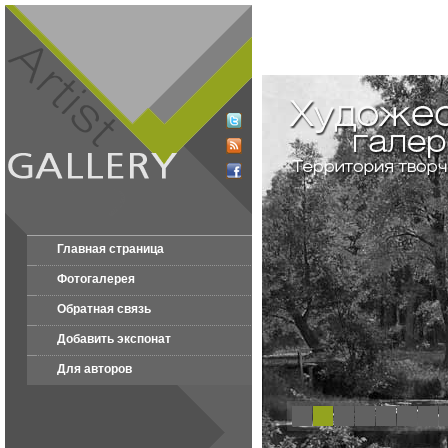
Главная страница
Фотогалерея
Обратная связь
Добавить экспонат
Для авторов
1
2
3
4
5
6
7