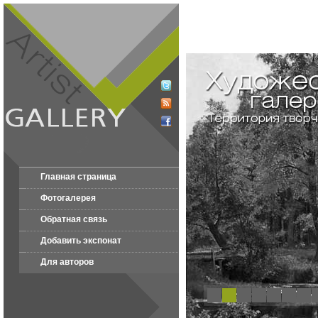
Главная страница
Фотогалерея
Обратная связь
Добавить экспонат
Для авторов
1
2
3
4
5
6
7