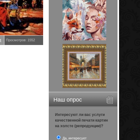
е
Просмотров: 1552
Наш опрос
Интересуют ли вас услуги
качественной печати картин
на холсте (репродукции)?
Да, интересует