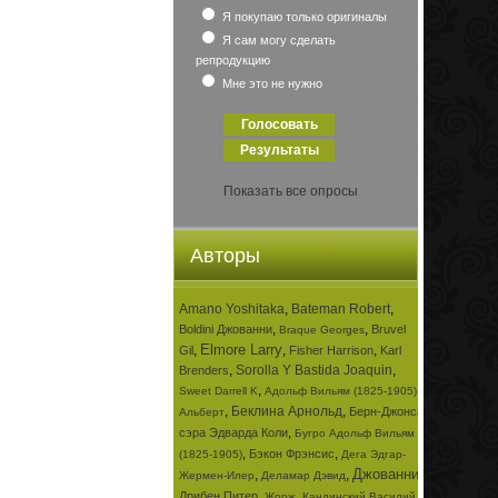
Я покупаю только оригиналы
Я сам могу сделать
репродукцию
Мне это не нужно
Показать все опросы
Авторы
Amano Yoshitaka
,
Bateman Robert
,
,
,
Boldini Джованни
Bruvel
Braque Georges
Elmore Larry
,
,
,
Gil
Fisher Harrison
Karl
,
Sorolla Y Bastida Joaquin
,
Brenders
,
,
Sweet Darrell K
Адольф Вильям (1825-1905)
,
Беклина Арнольд
,
Берн-Джонса
Альберт
,
сэра Эдварда Коли
Бугро Адольф Вильям
,
,
Бэкон Фрэнсис
(1825-1905)
Дега Эдгар-
Джованни
,
,
,
Жермен-Илер
Деламар Дэвид
,
,
Дрибен Питер
Жорж
Кандинский Василий