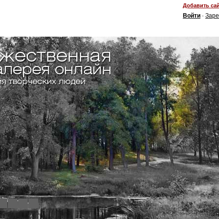
Добавить сай
Войти
·
Заре
4
5
6
7
8