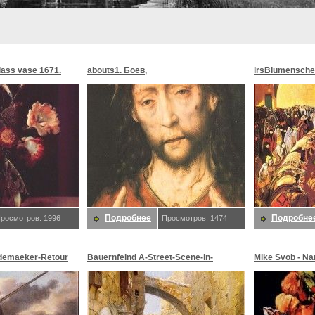
glass vase 1671.
abouts1. Боев,
lrsBlumensche
MoonMorningst
Blumenschein,
Подробнее
Подробне
росмотров: 1996
Просмотров: 1474
demaeker-Retour
Bauernfeind A-Street-Scene-in-
Mike Svob - Na
maeker,
Jerusalem-sj. Bauernfeind,