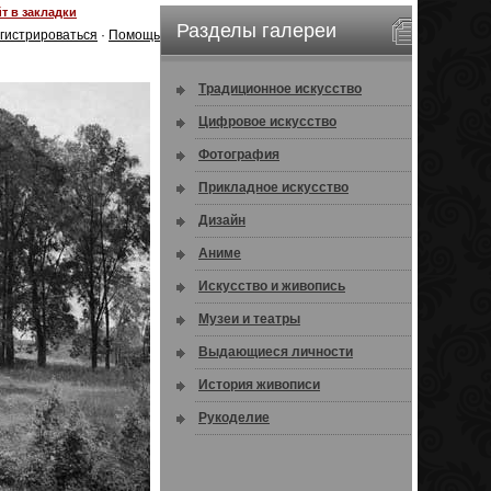
т в закладки
Разделы галереи
гистрироваться
·
Помощь
Традиционное искусство
Цифровое искусство
Фотография
Прикладное искусство
Дизайн
Аниме
Искусство и живопись
Музеи и театры
Выдающиеся личности
История живописи
Рукоделие