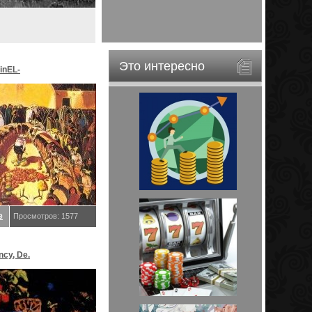
Это интересно
inEL-
ar&EveStar.
е
Просмотров: 1577
ncy, De.