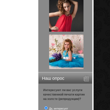
Наш опрос
Интересуют ли вас услуги
качественной печати картин
на холсте (репродукции)?
Да, интересует