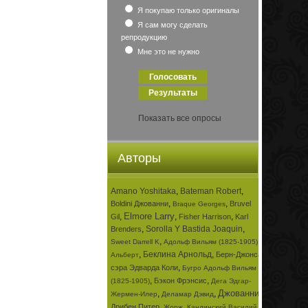
Я покупаю только оригиналы
Я сам могу сделать
репродукцию
Мне это не нужно
Показать все опросы
Авторы
Amano Yoshitaka
,
Bateman Robert
,
,
,
Boldini Джованни
Bruvel
Braque Georges
Elmore Larry
,
,
,
Gil
Fisher Harrison
Karl
,
Sorolla Y Bastida Joaquin
,
Brenders
,
,
Sweet Darrell K
Адольф Вильям (1825-1905)
,
Беклина Арнольд
,
Берн-Джонса
Альберт
,
сэра Эдварда Коли
Бугро Адольф Вильям
,
,
Бэкон Фрэнсис
(1825-1905)
Дега Эдгар-
Джованни
,
,
,
Жермен-Илер
Деламар Дэвид
,
,
Дрибен Питер
Жорж
Кандинский Василий