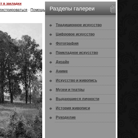
т в закладки
Разделы галереи
гистрироваться
·
Помощь
Традиционное искусство
Цифровое искусство
Фотография
Прикладное искусство
Дизайн
Аниме
Искусство и живопись
Музеи и театры
Выдающиеся личности
История живописи
Рукоделие