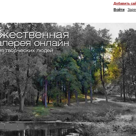
Добавить сай
Войти
·
Заре
4
5
6
7
8