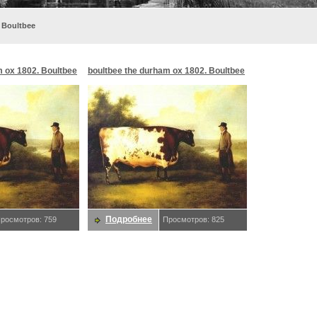
 Boultbee
m ox 1802. Boultbee
boultbee the durham ox 1802. Boultbee
Подробнее
росмотров: 759
Просмотров: 825