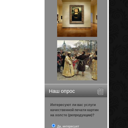
Наш опрос
Интересуют ли вас услуги
качественной печати картин
на холсте (репродукции)?
Да, интересует