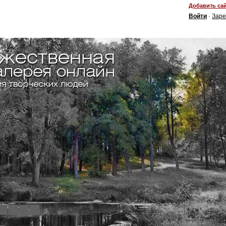
Добавить сай
Войти
·
Заре
4
5
6
7
8