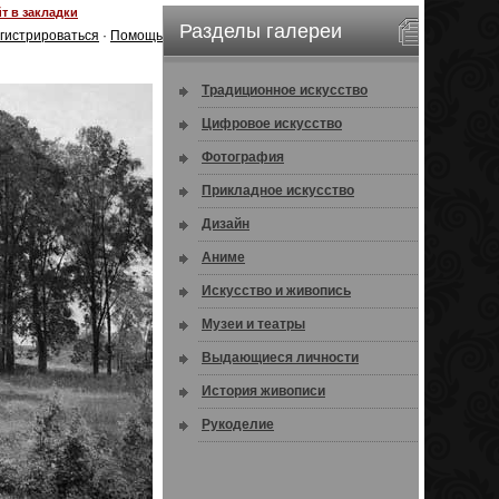
т в закладки
Разделы галереи
гистрироваться
·
Помощь
Традиционное искусство
Цифровое искусство
Фотография
Прикладное искусство
Дизайн
Аниме
Искусство и живопись
Музеи и театры
Выдающиеся личности
История живописи
Рукоделие