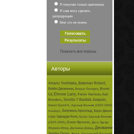
Я покупаю только оригиналы
Я сам могу сделать
репродукцию
Мне это не нужно
Показать все опросы
Авторы
Amano Yoshitaka
,
Bateman Robert
,
,
,
Boldini Джованни
Bruvel
Braque Georges
Elmore Larry
,
,
,
Gil
Fisher Harrison
Karl
,
Sorolla Y Bastida Joaquin
,
Brenders
,
,
Sweet Darrell K
Адольф Вильям (1825-1905)
,
Беклина Арнольд
,
Берн-Джонса
Альберт
,
сэра Эдварда Коли
Бугро Адольф Вильям
,
,
Бэкон Фрэнсис
(1825-1905)
Дега Эдгар-
Джованни
,
,
,
Жермен-Илер
Деламар Дэвид
,
,
Дрибен Питер
Жорж
Кандинский Василий