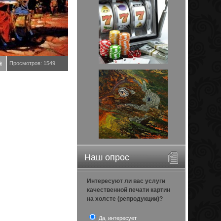
е
Просмотров: 1549
Наш опрос
Интересуют ли вас услуги
качественной печати картин
на холсте (репродукции)?
Да, интересует