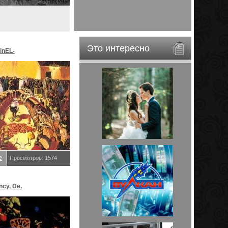
Это интересно
inEL-
ar&EveStar.
е
Просмотров: 1574
ncy, De.