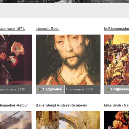
glass vase 1671.
abouts1. Боев,
lrsBlumensche
MoonMorningst
Blumenschein,
Подробнее
Подробне
росмотров: 1992
Просмотров: 1472
demaeker-Retour
Bauernfeind A-Street-Scene-in-
Mike Svob - Na
maeker,
Jerusalem-sj. Bauernfeind,