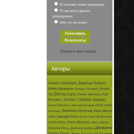
Я покупаю только оригиналы
Я сам могу сделать
репродукцию
Мне это не нужно
Показать все опросы
Авторы
Amano Yoshitaka
,
Bateman Robert
,
,
,
Boldini Джованни
Bruvel
Braque Georges
Elmore Larry
,
,
,
Gil
Fisher Harrison
Karl
,
Sorolla Y Bastida Joaquin
,
Brenders
,
,
Sweet Darrell K
Адольф Вильям (1825-1905)
,
Беклина Арнольд
,
Берн-Джонса
Альберт
,
сэра Эдварда Коли
Бугро Адольф Вильям
,
,
Бэкон Фрэнсис
(1825-1905)
Дега Эдгар-
Джованни
,
,
,
Жермен-Илер
Деламар Дэвид
,
,
Дрибен Питер
Жорж
Кандинский Василий