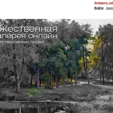
Добавить сай
Войти
·
Заре
4
5
6
7
8