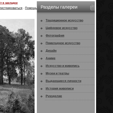
т в закладки
Разделы галереи
гистрироваться
·
Помощь
Традиционное искусство
Цифровое искусство
Фотография
Прикладное искусство
Дизайн
Аниме
Искусство и живопись
Музеи и театры
Выдающиеся личности
История живописи
Рукоделие