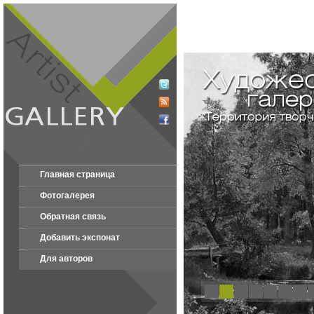
Главная страница
Фотогалерея
Обратная связь
Добавить экспонат
Для авторов
1
2
3
4
5
6
7