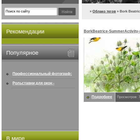
»
Облако тегов
» Bork Beatri
Рекомендации
BorkBeatrice-SummerActivity-s
Beatrice
Популярное
Профессиональный фотограф:
искусство создавать снимки, ...
Рольставни для окон -
информация по покупке в
Подробнее
Просмотров: 
интернете ...
В мире