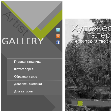
Главная страница
Фотогалерея
Обратная связь
Добавить экспонат
Для авторов
1
2
3
4
5
6
7