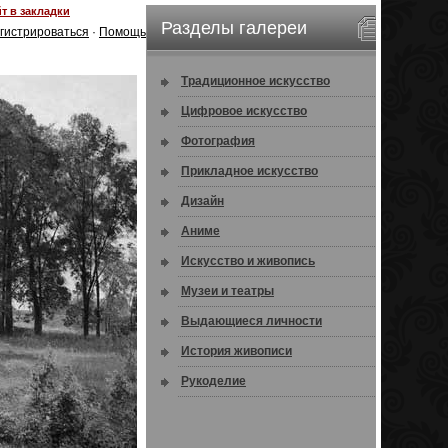
т в закладки
Разделы галереи
гистрироваться
·
Помощь
Традиционное искусство
Цифровое искусство
Фотография
Прикладное искусство
Дизайн
Аниме
Искусство и живопись
Музеи и театры
Выдающиеся личности
История живописи
Рукоделие