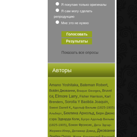
Я покупаю только оригиналы
Я сам могу сделать
репродукцию
Мне это не нужно
Показать все опросы
Авторы
Amano Yoshitaka
,
Bateman Robert
,
,
,
Boldini Джованни
Bruvel
Braque Georges
Elmore Larry
,
,
,
Gil
Fisher Harrison
Karl
,
Sorolla Y Bastida Joaquin
,
Brenders
,
,
Sweet Darrell K
Адольф Вильям (1825-1905)
,
Беклина Арнольд
,
Берн-Джонса
Альберт
,
сэра Эдварда Коли
Бугро Адольф Вильям
,
,
Бэкон Фрэнсис
(1825-1905)
Дега Эдгар-
Джованни
,
,
,
Жермен-Илер
Деламар Дэвид
,
,
Дрибен Питер
Жорж
Кандинский Василий