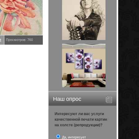
е
Просмотров: 760
Наш опрос
Интересуют ли вас услуги
качественной печати картин
на холсте (репродукции)?
Да, интересует