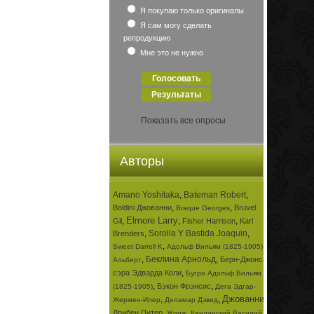
Я покупаю только оригиналы
Я сам могу сделать
репродукцию
Мне это не нужно
Показать все опросы
Авторы
Amano Yoshitaka
,
Bateman Robert
,
,
,
Boldini Джованни
Bruvel
Braque Georges
Elmore Larry
,
,
,
Gil
Fisher Harrison
Karl
,
Sorolla Y Bastida Joaquin
,
Brenders
,
,
Sweet Darrell K
Адольф Вильям (1825-1905)
,
Беклина Арнольд
,
Берн-Джонса
Альберт
,
сэра Эдварда Коли
Бугро Адольф Вильям
,
,
Бэкон Фрэнсис
(1825-1905)
Дега Эдгар-
Джованни
,
,
,
Жермен-Илер
Деламар Дэвид
,
,
Дрибен Питер
Жорж
Кандинский Василий