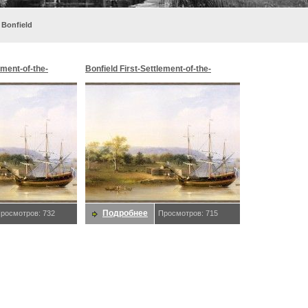
 Bonfield
ement-of-the-
Bonfield First-Settlement-of-the-
a-River. Bonfield
Swedes-in-Christiana-River. Bonfield
Подробнее
росмотров: 732
Просмотров: 715