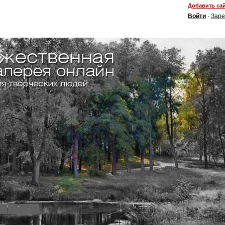
Добавить сай
Войти
·
Заре
4
5
6
7
8