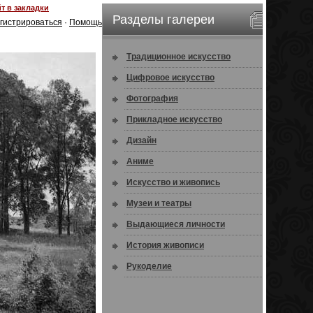
т в закладки
Разделы галереи
гистрироваться
·
Помощь
Традиционное искусство
Цифровое искусство
Фотография
Прикладное искусство
Дизайн
Аниме
Искусство и живопись
Музеи и театры
Выдающиеся личности
История живописи
Рукоделие