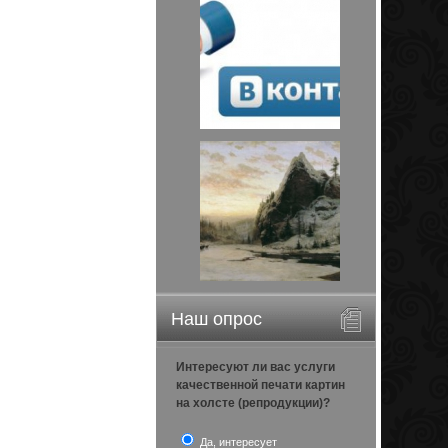
Наш опрос
Интересуют ли вас услуги
качественной печати картин
на холсте (репродукции)?
Да, интересует